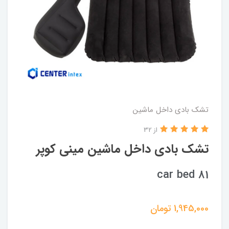
تشک بادی داخل ماشین
از 32
تشک بادی داخل ماشین مینی کوپر
car bed 81
1,945,000
تومان