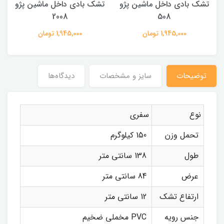
تشک بادی داخل ماشین پژو
تشک بادی داخل ماشین پژو
2008
508
1,945,000 تومان
1,945,000 تومان
توضیحات
سایز و مشخصات
دیدگاه‌ها
نوع
سفری
تحمل وزن
150 کیلوگرم
طول
138 سانتی متر
عرض
84 سانتی متر
ارتفاع تشک
12 سانتی متر
جنس رویه
PVC مخملی ضخیم