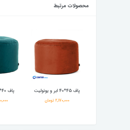
محصولات مرتبط
پاف 45*40 ابر و یونولیت
پاف 40*45 یونولیت
2,520,00 تومان
2,170,000 تومان
1,810,000