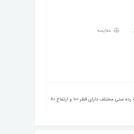
مقایسه
خرید جدید ترین مبل شنی استوانه ای 80*100 یونولیت با بدنه منعطف و نرم دارای ساختاری استاندارد و ایمن مناسب رده سنی مختلف دارای قطر 100 و ارتفاع 80