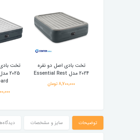
دی دو نفره دلوکس
تخت بادی اصل دو نفره
تخت بادی ت
2023 مدل Comfort
2024 مدل Essential Rest
ard
Plush Elevat
8,700,000 تومان
9,900,00 تومان
14,900,000
توضیحات
سایز و مشخصات
دیدگاه‌ه