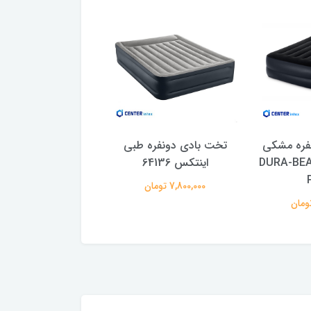
فره مشکی
تخت بادی دونفره طبی
تخت خواب بادی ای
کس مدل DURA-BEAM
اینتکس 64136
64414
7,800,000 تومان
8,700,000 تومان