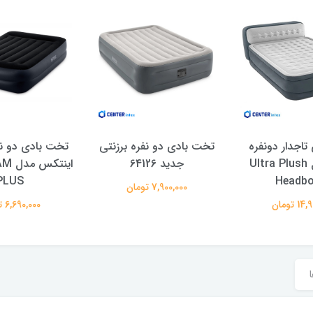
اجدار دونفره
تخت بادی دو نفره برزنتی
تخت بادی دو ن
2025 مدل Ultra Plush
جدید 64126
اینت
PLUS
Headbo
7,900,000 تومان
 تومان
6,690,000 تومان
ا