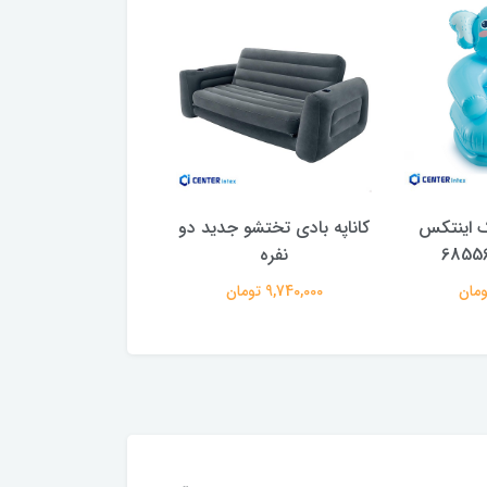
ک اینتکس
کاناپه بادی تختشو جدید دو
کاناپه بادی تختشو ت
نفره
اورجینال
9,740,000 تومان
7,240,000 تومان