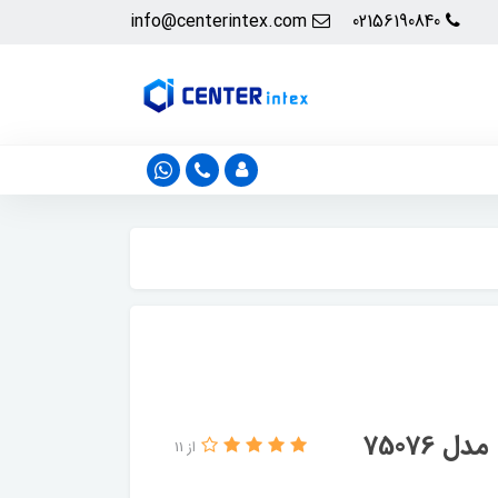
info@centerintex.com
02156190840
 75076
از 11