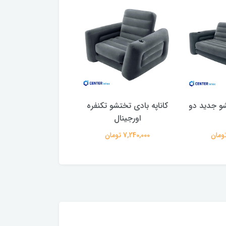
شو جدید دو
کاناپه بادی تختشو تکنفره
مبل بادی مدل توپ ف
اورجینال
کودک
7,240,000 تومان
1,850,000 تومان