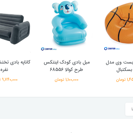
 بست وی مدل
مبل بادی کودک اینتکس
کاناپه بادی تخت
بسکتبال
طرح کوالا 68556
نفره
 تومان
1,100,000 تومان
9,740,000 تومان
ا