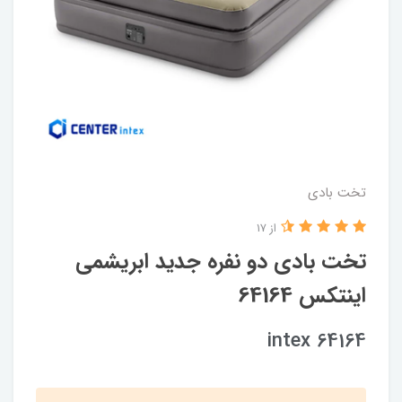
تخت بادی
از 17
تخت بادی دو نفره جدید ابریشمی
اینتکس 64164
intex 64164