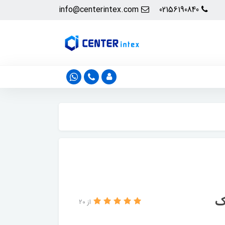
info@centerintex.com
02156190840
ک
از 20