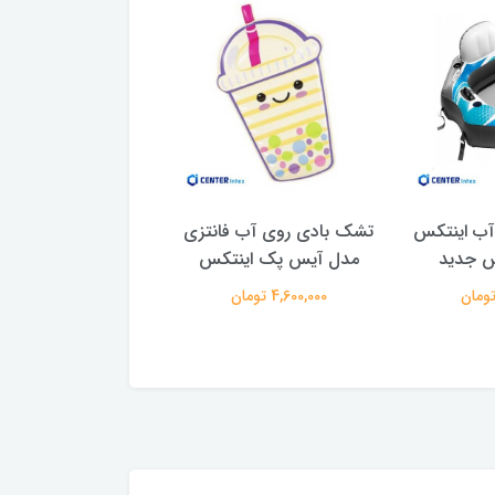
 آب اینتکس
تشک بادی روی آب فانتزی
تشک بادی روی آب 
کس جدید
مدل آیس پک اینتکس
اینتکس طرح گ
4,600,000 تومان
890,000 تومان