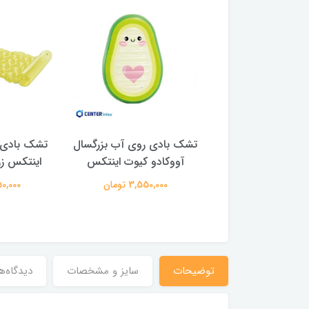
ادی روی آب بزرگسال
تشک بادی روی آب بزرگسال
تشک بادی 
س مدل ماهی مرکب
آووکادو کیوت اینتکس
اینتکس ز
4,850,00 تومان
3,550,000 تومان
3,150,000
توضیحات
سایز و مشخصات
دیدگاه‌ه