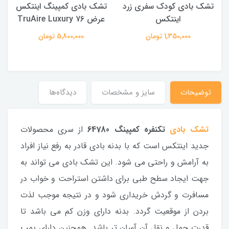
تشک بادی کودک سفری زرد
تشک بادی کمپینگ اینتکس
ت
اینتکس
عرض 76 TruAire Luxury
1,350,000 تومان
5,800,000 تومان
توضیحات
سایز و مشخصات
دیدگاه‌ها
تشک بادی
تکنفره کمپینگ 64780
از سری محصولات
جدید اینتکس است که با بدنه بادی قادر به رفع نیاز افراد
به آرامش و راحتی می شود. این تشک بادی می تواند به
جهت ایجاد سطح طبی برای داشتن استراحت و خواب در
مسافرت و گردش خریداری شود و در نتیجه موجب لذت
بردن از موقعیت گردد. بدنه دارای وزن کم می باشد تا
قدرت حمل و نقل آن آسان تر باشد. همچنین دارای پمپ