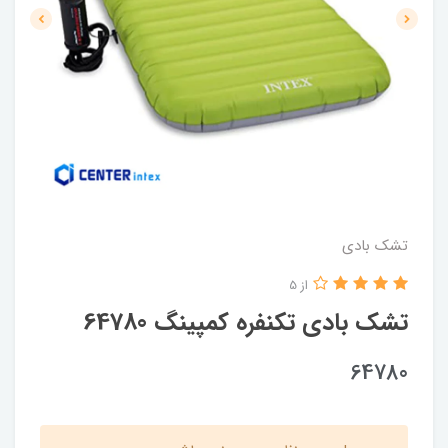
تشک بادی
از 5
تشک بادی تکنفره کمپینگ 64780
64780