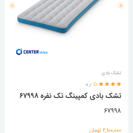
تشک بادی
از 5
تشک بادی کمپینگ تک نفره 67998
67998
2,100,000
تومان