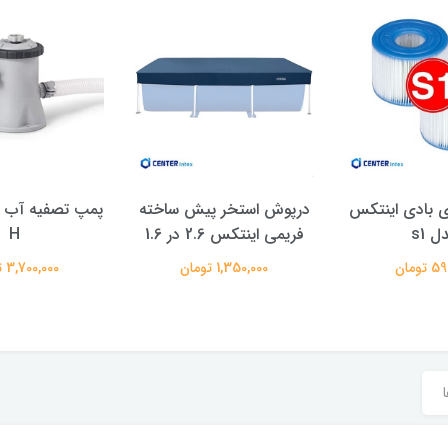
ی بادی اینتکس
درپوش استخر پیش ساخته
پمپ تصفیه آب ف
ل s1
فریمی اینتکس 2.6 در 1.6
H
تومان
1,350,000 تومان
3,700,000 تومان
ا