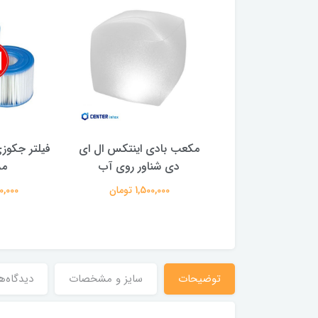
فیه آب موتور دار
مکعب بادی اینتکس ال ای
فیلتر جکوز
ی فیلتری بست وی
دی شناور روی آب
مد
8,400,00 تومان
1,500,000 تومان
590,000 
توضیحات
سایز و مشخصات
دیدگاه‌ه