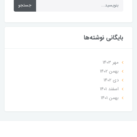
جستجو
بایگانی نوشته‌ها
مهر 1403
بهمن 1402
دی 1402
اسفند 1401
بهمن 1401