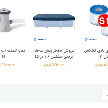
ی بادی اینتکس
درپوش استخر پیش ساخته
پمپ تصفیه آب ف
ل s1
فریمی اینتکس 2.6 در 1.6
H
تومان
1,350,000 تومان
3,700,000 تومان
ا