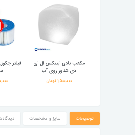
فیه آب موتور دار
مکعب بادی اینتکس ال ای
فیلتر جکوز
ی فیلتری بست وی
دی شناور روی آب
مد
8,400,00 تومان
1,500,000 تومان
590,000 
توضیحات
سایز و مشخصات
دیدگاه‌ه