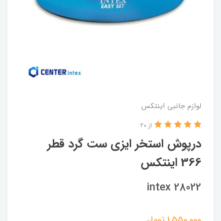
لوازم جانبی اینتکس
از 20
درپوش استخر ایزی ست گرد قطر
366 اینتکس
intex 28022
1,550,000
تومان