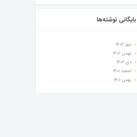
بایگانی نوشته‌ها
مهر 1403
بهمن 1402
دی 1402
اسفند 1401
بهمن 1401