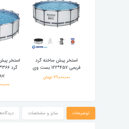
 پیش ساخته گرد
استخر پیش ساخته گرد
استخر پیش
ی با پمپ تصفیه
فریمی 457*122 بست وی
76*305
پر
79,000,000 تومان
17,900,0 تومان
50,000,000
توضیحات
سایز و مشخصات
دیدگاه‌ه