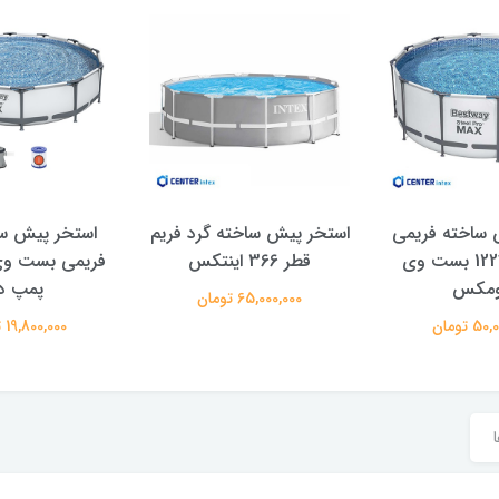
 ساخته فریمی
استخر پیش ساخته گرد فریم
استخر پیش سا
گرد 366*122 بست وی
قطر 366 اینتکس
ومکس
پمپ دا
65,000,000 تومان
 تومان
19,800,000 تومان
ا