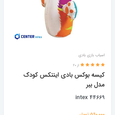
اسباب بازی بادی
از 20
کیسه بوکس بادی اینتکس کودک
مدل ببر
intex 44669
590,000
تومان