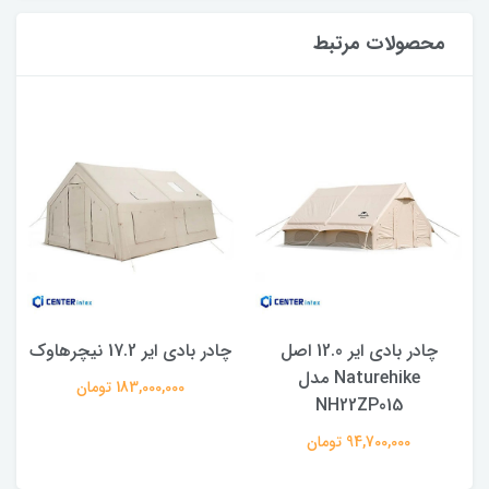
محصولات مرتبط
چادر بادی ایر 12.0 اصل
چادر بادی ایر 17.2 نیچرهاوک
Naturehike مدل
183,000,000 تومان
NH22ZP015
94,700,000 تومان