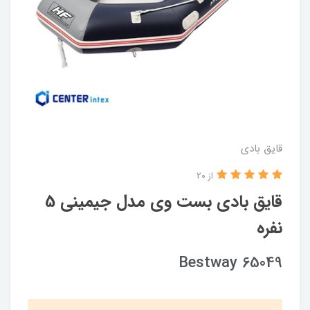
قایق بادی
از 20
قایق بادی بست وی مدل جیمینی 5
نفره
Bestway 65049