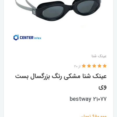
عینک شنا
از 20
عینک شنا مشکی رنگ بزرگسال بست
وی
bestway 21077
980,000
تومان