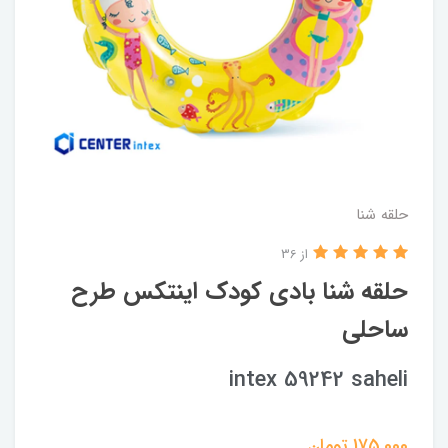
حلقه شنا
از 36
حلقه شنا بادی کودک اینتکس طرح
ساحلی
intex 59242 saheli
175,000
تومان