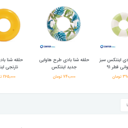
دی اینتکس سبز
حلقه شنا بادی طرح هاوایی
حلقه شنا با
نی قطر 91
جدید اینتکس
نارنجی ای
تومان
740,000 تومان
265,000 تومان
ا