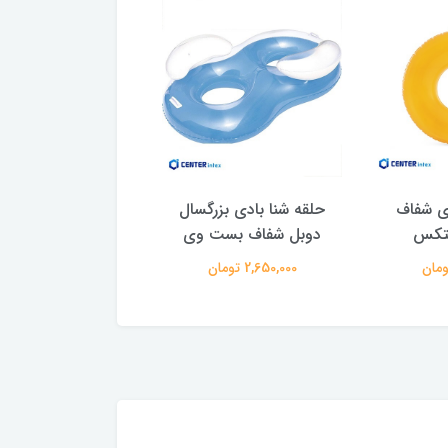
دی شفاف
حلقه شنا بادی بزرگسال
حلقه شنا بادی ای
نتکس
دوبل شفاف بست وی
کودک طرح پنگو
2,650,000 تومان
385,000 تومان