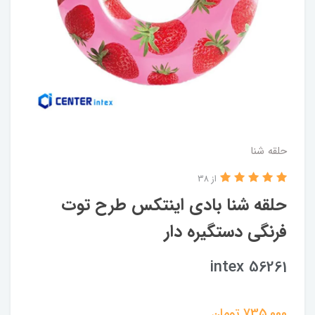
حلقه شنا
از 38
حلقه شنا بادی اینتکس طرح توت
فرنگی دستگیره دار
intex 56261
735,000
تومان