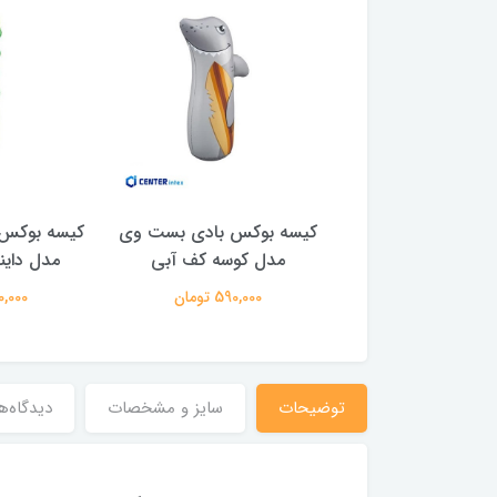
بادی اینتکس طرح
کیسه بوکس بادی بست وی
کیسه بوکس
کرم ابریشم
مدل کوسه کف آبی
مدل داین
1,500,00 تومان
590,000 تومان
690,000 
توضیحات
سایز و مشخصات
دیدگاه‌ه