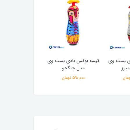
ی بست وی
کیسه بوکس بادی بست وی
عروسک بادی اینتک
بارز
مدل جنگجو
فلامینگو
590,000 تومان
190,000 تومان