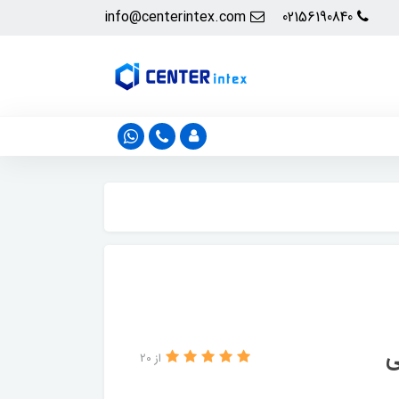
info@centerintex.com
02156190840
ی
از 20