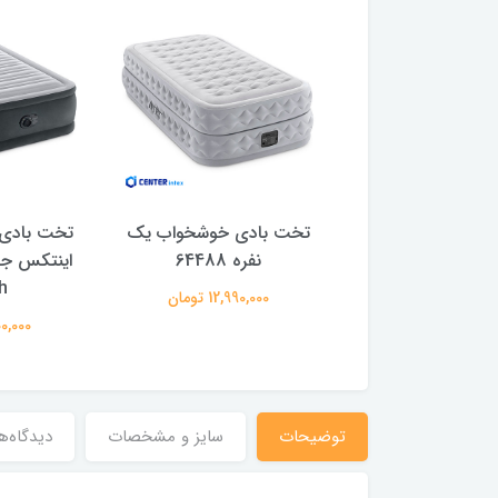
ادی تکنفره اصل
تخت بادی خوشخواب یک
تخت بادی 
اینتکس مدل Ultra Plush
نفره 64488
h
Air Mattres
12,990,000 تومان
7,450,00 تومان
7,100,000
توضیحات
سایز و مشخصات
دیدگاه‌ه