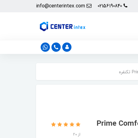
info@centerintex.com
02156190840
Prime Comfort Elevate
از 20