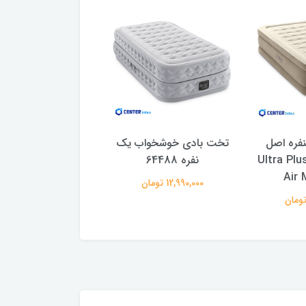
فره اصل
تخت بادی خوشخواب یک
تخت بادی طبی یک 
کس مدل Ultra Plush
نفره 64488
اینتکس جد
Plush
Air 
12,990,000 تومان
7,100,000 تومان