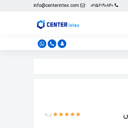
info@centerintex.com
02156190840
س
از 20