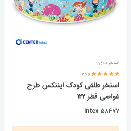
استخر بادی
از 35
استخر طلقی کودک اینتکس طرح
غواصی قطر 122
intex 58477