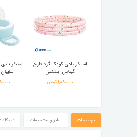
بادی بزرگ مستطیلی
استخر بادی کودک گرد طرح
استخر بادی 
من دار اینتکس
گیلاس اینتکس
سایبان 
8,950,00 تومان
1,880,000 تومان
14,980,000
توضیحات
سایز و مشخصات
دیدگاه‌ه