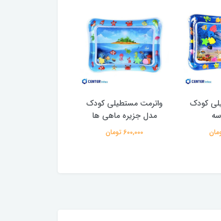
لی کودک
واترمت مستطیلی کودک
واترمت کودک مست
سه
مدل جزیره ماهی ها
مدل پری دریای
600,000 تومان
600,000 تومان