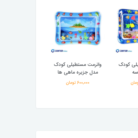
لی کودک
واترمت مستطیلی کودک
واترمت کودک مست
سه
مدل جزیره ماهی ها
مدل پری دریای
600,000 تومان
600,000 تومان