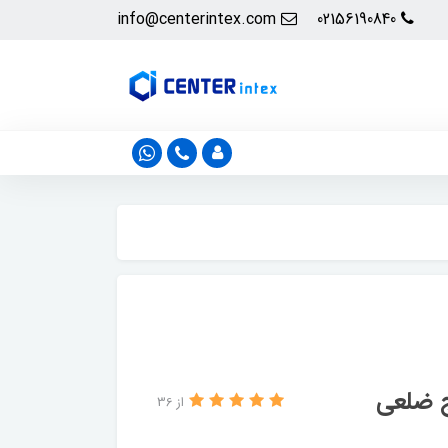
info@centerintex.com
02156190840
ج ضلعی
از 36