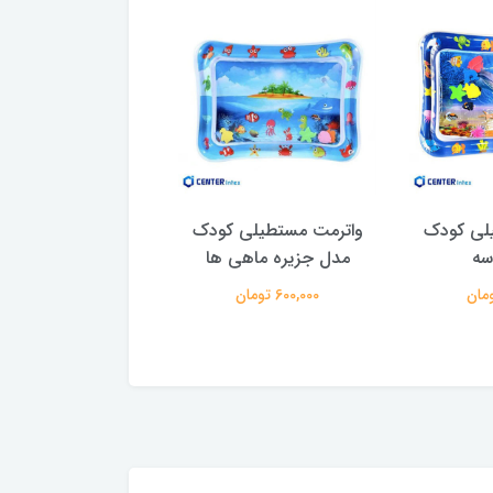
لی کودک
واترمت مستطیلی کودک
واترمت کودک مست
سه
مدل جزیره ماهی ها
مدل پری دریای
600,000 تومان
600,000 تومان