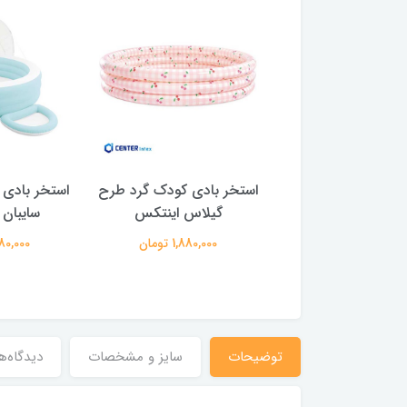
بادی بزرگ مستطیلی
استخر بادی کودک گرد طرح
استخر بادی 
من دار اینتکس
گیلاس اینتکس
سایبان 
8,950,00 تومان
1,880,000 تومان
14,980,000
توضیحات
سایز و مشخصات
دیدگاه‌ه